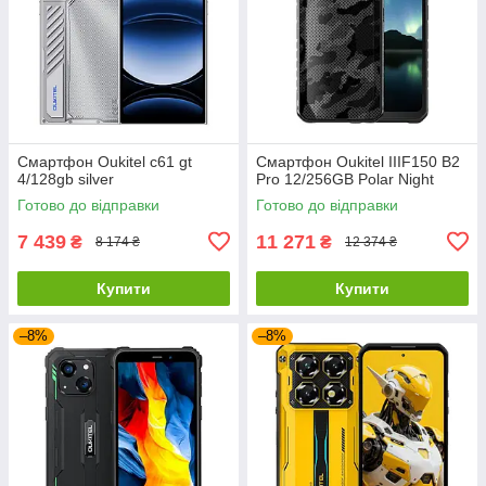
Смартфон Oukitel c61 gt
Смартфон Oukitel IIIF150 B2
4/128gb silver
Pro 12/256GB Polar Night
Готово до відправки
Готово до відправки
7 439
11 271
₴
₴
8 174 ₴
12 374 ₴
Купити
Купити
–8%
–8%