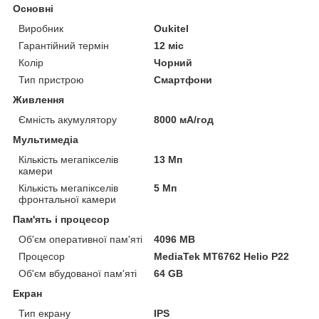
Основні
Виробник
Oukitel
Гарантійний термін
12 міс
Колір
Чорний
Тип пристрою
Смартфони
Живлення
Ємність акумулятору
8000 мА/год
Мультимедіа
Кількість мегапікселів
13 Мп
камери
Кількість мегапікселів
5 Мп
фронтальної камери
Пам'ять і процесор
Об'єм оперативної пам'яті
4096 MB
Процесор
MediaTek MT6762 Helio P22
Об'єм вбудованої пам'яті
64 GB
Екран
Тип екрану
IPS