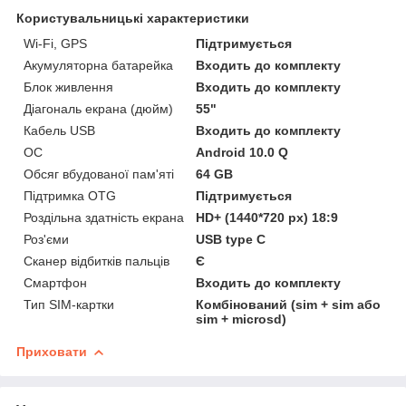
Користувальницькі характеристики
Wi-Fi, GPS
Підтримується
Акумуляторна батарейка
Входить до комплекту
Блок живлення
Входить до комплекту
Діагональ екрана (дюйм)
55"
Кабель USB
Входить до комплекту
ОС
Android 10.0 Q
Обсяг вбудованої пам'яті
64 GB
Підтримка OTG
Підтримується
Роздільна здатність екрана
HD+ (1440*720 px) 18:9
Роз'єми
USB type C
Сканер відбитків пальців
Є
Смартфон
Входить до комплекту
Тип SIM-картки
Комбінований (sim + sim або
sim + microsd)
Приховати