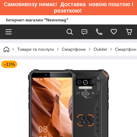
Самовивозу немає
! Доставка новою поштою і
розеткою!
Інтернет-магазин "Newsmag"
Товари та послуги
Смартфони
Oukitel
Смартфон 
–11%