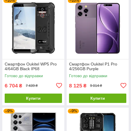
–10%
–10%
Смартфон Oukitel WP5 Pro
Смартфон Oukitel P1 Pro
4/64GB Black IP68
4/256GB Purple
Готово до відправки
Готово до відправки
6 704
8 125
₴
₴
7 439 ₴
9 014 ₴
Купити
Купити
–9%
–9%