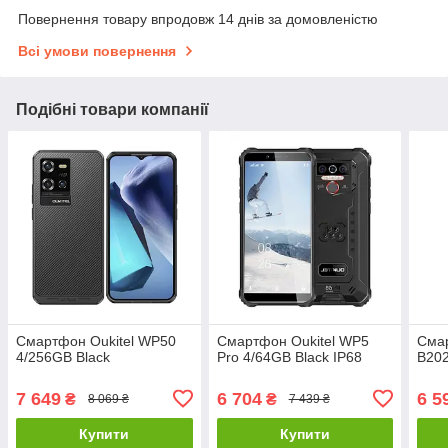
Повернення товару впродовж 14 днів за домовленістю
Всі умови повернення
Подібні товари компанії
Смартфон Oukitel WP50
Смартфон Oukitel WP5
Смар
4/256GB Black
Pro 4/64GB Black IP68
B202
7 649
6 704
6 5
₴
₴
8 069 ₴
7 439 ₴
Купити
Купити