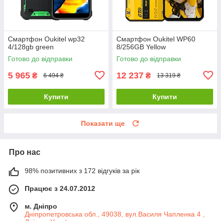
Смартфон Oukitel wp32
Смартфон Oukitel WP60
4/128gb green
8/256GB Yellow
Готово до відправки
Готово до відправки
5 965
12 237
₴
₴
6 494 ₴
13 319 ₴
Купити
Купити
Показати ще
Про нас
98% позитивних з 172 відгуків за рік
Працює з 24.07.2012
м. Дніпро
Дніпропетровська обл., 49038, вул.Василя Чапленка 4 ,