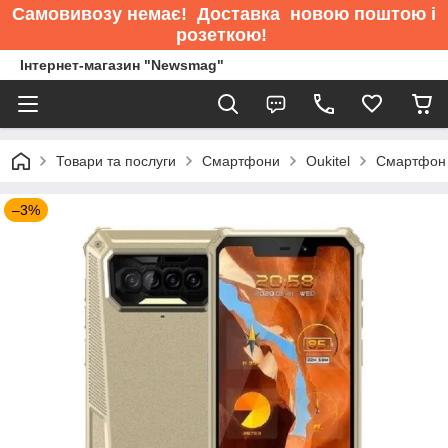
Самовивозу немає
! Доставка новою поштою і
розеткою!
Інтернет-магазин "Newsmag"
Товари та послуги
Смартфони
Oukitel
Смартфон 
–3%