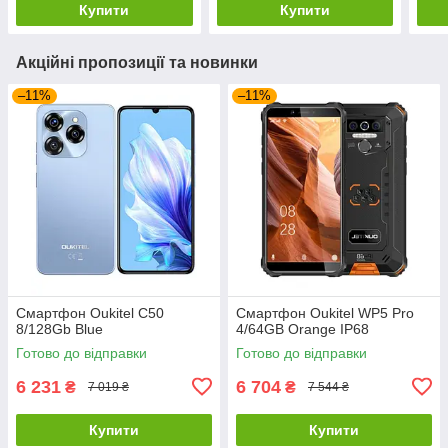
Купити
Купити
Акційні пропозиції та новинки
–11%
–11%
Смартфон Oukitel C50
Смартфон Oukitel WP5 Pro
8/128Gb Blue
4/64GB Orange IP68
Готово до відправки
Готово до відправки
6 231
6 704
₴
₴
7 019 ₴
7 544 ₴
Купити
Купити