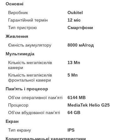
Основні
Виробник
Oukitel
Гарантійний термін
12 міс
Тип пристрою
Смартфони
Живлення
Ємність акумулятору
8000 мА/год
Мультимедіа
Кількість мегапікселів
13 Мп
камери
Кількість мегапікселів
5 Мп
фронтальної камери
Пам'ять і процесор
Об'єм оперативної пам'яті
6144 MB
Процесор
MediaTek Helio G25
Об'єм вбудованої пам'яті
64 GB
Екран
Тип екрану
IPS
Користувальницькі характеристики