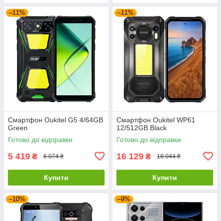
–11%
–11%
Смартфон Oukitel G5 4/64GB
Смартфон Oukitel WP61
Green
12/512GB Black
Готово до відправки
Готово до відправки
5 419
16 129
₴
₴
6 074 ₴
18 044 ₴
Купити
Купити
–10%
–9%