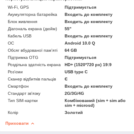
Wi-Fi, GPS
Підтримується
Акумуляторна батарейка
Входить до комплекту
Блок живлення
Входить до комплекту
Діагональ екрана (дюйм)
55"
Кабель USB
Входить до комплекту
ОС
Android 10.0 Q
Обсяг вбудованої пам'яті
64 GB
Підтримка OTG
Підтримується
Роздільна здатність екрана
HD+ (1520*720 px) 19:9
Роз'єми
USB type C
Сканер відбитків пальців
Є
Смартфон
Входить до комплекту
Стандарт зв'язку
2G/3G/4G
Тип SIM-картки
Комбінований (sim + sim або
sim + microsd)
Колір
Золотий
Приховати