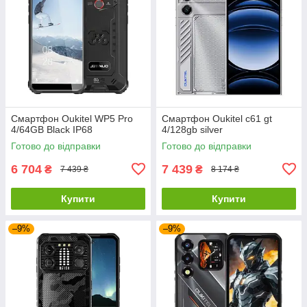
Смартфон Oukitel WP5 Pro
Смартфон Oukitel c61 gt
4/64GB Black IP68
4/128gb silver
Готово до відправки
Готово до відправки
6 704
7 439
₴
₴
7 439 ₴
8 174 ₴
Купити
Купити
–9%
–9%