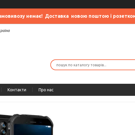
амовивозу немає
! Доставка новою поштою і розетко
країна
Контакти
Про нас