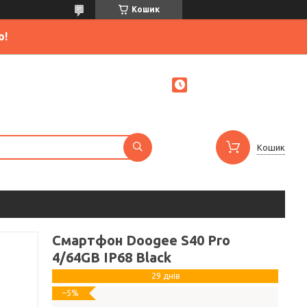
Кошик
ю!
Кошик
Смартфон Doogee S40 Pro
4/64GB IP68 Black
29 днів
–5%