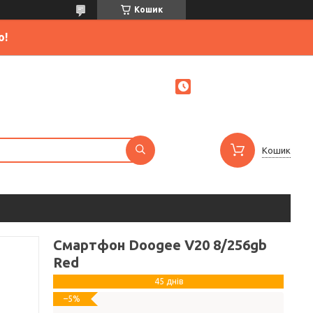
Кошик
ю!
Кошик
Смартфон Doogee V20 8/256gb
Red
45 днів
–5%