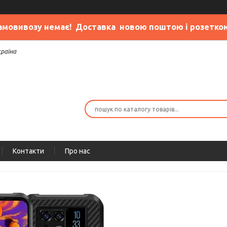
амовивозу немає
! Доставка новою поштою і розетко
країна
Контакти
Про нас