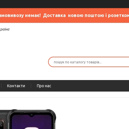
амовивозу немає
! Доставка новою поштою і розетко
країна
Контакти
Про нас