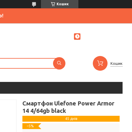
Кошик
ю!
Кошик
Смартфон Ulefone Power Armor
14 4/64gb black
45 днів
–5%