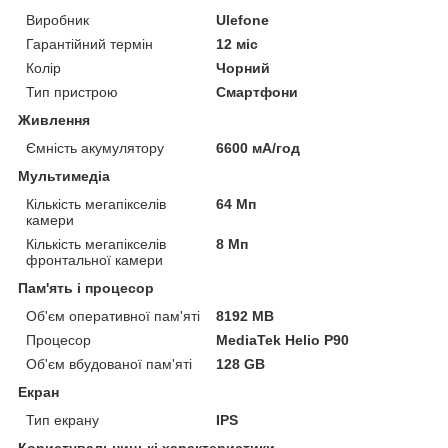
Виробник
Ulefone
Гарантійний термін
12 міс
Колір
Чорний
Тип пристрою
Смартфони
Живлення
Ємність акумулятору
6600 мА/год
Мультимедіа
Кількість мегапікселів
64 Мп
камери
Кількість мегапікселів
8 Мп
фронтальної камери
Пам'ять і процесор
Об'єм оперативної пам'яті
8192 MB
Процесор
MediaTek Helio P90
Об'єм вбудованої пам'яті
128 GB
Екран
Тип екрану
IPS
Користувальницькі характеристики