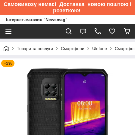
Самовивозу немає
! Доставка новою поштою і
розеткою!
Інтернет-магазин "Newsmag"
Товари та послуги
Смартфони
Ulefone
Смартфон 
–3%