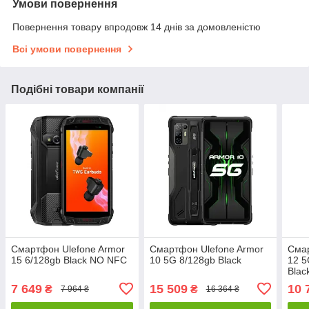
Умови повернення
Повернення товару впродовж 14 днів за домовленістю
Всі умови повернення
Подібні товари компанії
Смартфон Ulefone Armor
Смартфон Ulefone Armor
Смар
15 6/128gb Black NO NFC
10 5G 8/128gb Black
12 5
Blac
7 649
15 509
10 
₴
₴
7 964 ₴
16 364 ₴