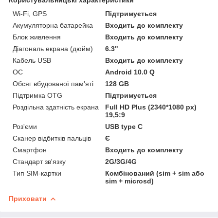
Wi-Fi, GPS
Підтримується
Акумуляторна батарейка
Входить до комплекту
Блок живлення
Входить до комплекту
Діагональ екрана (дюйм)
6.3"
Кабель USB
Входить до комплекту
ОС
Android 10.0 Q
Обсяг вбудованої пам'яті
128 GB
Підтримка OTG
Підтримується
Роздільна здатність екрана
Full HD Plus (2340*1080 px)
19,5:9
Роз'єми
USB type C
Сканер відбитків пальців
Є
Смартфон
Входить до комплекту
Стандарт зв'язку
2G/3G/4G
Тип SIM-картки
Комбінований (sim + sim або
sim + microsd)
Приховати