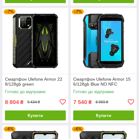
–7%
–7%
Смартфон Ulefone Armor 22
Смартфон Ulefone Armor 15
8/128gb green
6/128gb Blue NO NFC
Готово до відправки
Готово до відправки
8 804
7 540
₴
₴
9 434 ₴
8 069 ₴
Купити
Купити
–6%
–6%