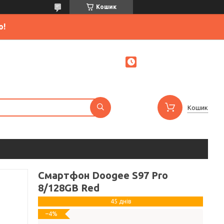
Кошик
ю!
Кошик
Смартфон Doogee S97 Pro
8/128GB Red
45 днів
–4%