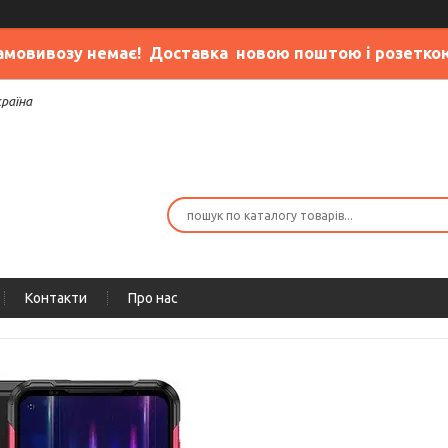
амовивозу немає
! Доставка новою поштою і розетко
країна
Контакти
Про нас