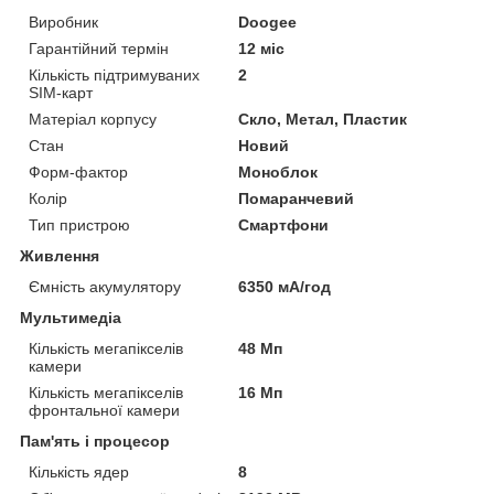
Виробник
Doogee
Гарантійний термін
12 міс
Кількість підтримуваних
2
SIM-карт
Матеріал корпусу
Скло, Метал, Пластик
Стан
Новий
Форм-фактор
Моноблок
Колір
Помаранчевий
Тип пристрою
Смартфони
Живлення
Ємність акумулятору
6350 мА/год
Мультимедіа
Кількість мегапікселів
48 Мп
камери
Кількість мегапікселів
16 Мп
фронтальної камери
Пам'ять і процесор
Кількість ядер
8