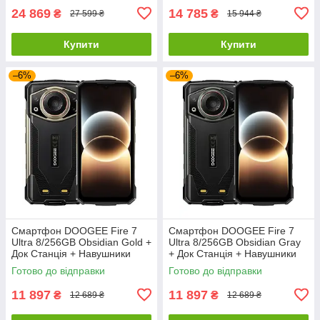
24 869
14 785
₴
₴
27 599 ₴
15 944 ₴
Купити
Купити
–6%
–6%
Смартфон DOOGEE Fire 7
Смартфон DOOGEE Fire 7
Ultra 8/256GB Obsidian Gold +
Ultra 8/256GB Obsidian Gray
Док Станція + Навушники
+ Док Станція + Навушники
Готово до відправки
Готово до відправки
11 897
11 897
₴
₴
12 689 ₴
12 689 ₴