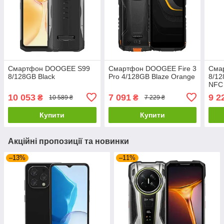
Смартфон DOOGEE S99
Смартфон DOOGEE Fire 3
Сма
8/128GB Black
Pro 4/128GB Blaze Orange
8/12
NFC
10 053
7 091
9 2
₴
₴
10 589 ₴
7 229 ₴
Купити
Купити
Акційні пропозиції та новинки
–13%
–11%