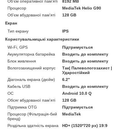
Об'єм оперативної пам'яті
8192 MB
Процесор
MediaTek Helio G90
Об'єм вбудованої пам'яті
128 GB
Екран
Тип екрану
IPS
Користувальницькі характеристики
Wi-Fi, GPS
Підтримується
Акумуляторна батарейка
Входить до комплекту
Блок живлення
Входить до комплекту
Вологозахищений корпус
Так| Палевологозахист |
Ударостійкий
Діагональ екрана (дюйм)
6.2"
Кабель USB
Входить до комплекту
ОС
Android 10.0 Q
Обсяг вбудованої пам'яті
128 GB
Підтримка OTG
Підтримується
Процесор (Фільтрація-бий
MediaTek
бренд)
Роздільна здатність екрана
HD+ (1520*720 px) 19:9