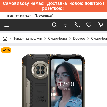
Самовивозу немає
! Доставка новою поштою і
розеткою!
Інтернет-магазин "Newsmag"
Товари та послуги
Смартфони
Doogee
Смартфон
–4%