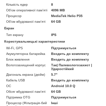
Кількість ядер
8
Об'єм оперативної пам'яті
4096 MB
Процесор
MediaTek Helio P35
Об'єм вбудованої пам'яті
64 GB
Екран
Тип екрану
IPS
Користувальницькі характеристики
Wi-Fi, GPS
Підтримується
Акумуляторна батарейка
Входить до комплекту
Блок живлення
Входить до комплекту
Вологозахищений корпус
Так| Палевологозахист |
Ударостійкий
Діагональ екрана (дюйм)
5.7"
Кабель USB
Входить до комплекту
ОС
Android 10.0 Q
Обсяг вбудованої пам'яті
64 GB
Підтримка OTG
Підтримується
Процесор (Фільтрація-бий
Інші