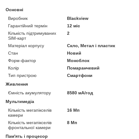
Основні
Виробник
Blackview
Гарантійний термін
12 міс
Кількість підтримуваних
2
SIM-карт
Матеріал корпусу
Скло, Метал і пластик
Стан
Новий
Форм-фактор
Моноблок
Колір
Помаранчевий
Тип пристрою
Смартфони
Живлення
Ємність акумулятору
8580 мА/год
Мультимедіа
Кількість мегапікселів
16 Мп
камери
Кількість мегапікселів
8 Мп
фронтальної камери
Пам'ять і процесор