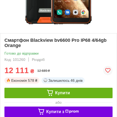
Смартфон Blackview bv6600 Pro IP68 4/64gb
Orange
Готово до відправки
Код: 101260
Роздріб
12 111
₴
12 689 ₴
Економія
578 ₴
Залишилось
46 днів
Купити
або
Купити з