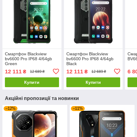
Смартфон Blackview
Смартфон Blackview
Смар
bv6600 Pro IP68 4/64gb
bv6600 Pro IP68 4/64gb
BV6
Green
Black
12 111
12 111
6 8
₴
₴
12 689 ₴
12 689 ₴
Купити
Купити
Акційні пропозиції та новинки
–12%
–11%