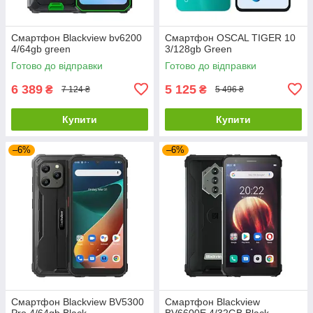
Смартфон Blackview bv6200
Смартфон OSCAL TIGER 10
4/64gb green
3/128gb Green
Готово до відправки
Готово до відправки
6 389
5 125
₴
₴
7 124 ₴
5 496 ₴
Купити
Купити
–6%
–6%
Смартфон Blackview BV5300
Смартфон Blackview
Pro 4/64gb Black
BV6600E 4/32GB Black