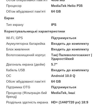
Процесор
MediaTek Helio P35
Об'єм вбудованої пам'яті
64 GB
Екран
Тип екрану
IPS
Користувальницькі характеристики
Wi-Fi, GPS
Підтримується
Акумуляторна батарейка
Входить до комплекту
Блок живлення
Входить до комплекту
Вологозахищений корпус
Так| Палевологозахист |
Ударостійкий
Діагональ екрана (дюйм)
5.7"
Кабель USB
Входить до комплекту
ОС
Android 10.0 Q
Обсяг вбудованої пам'яті
64 GB
Підтримка OTG
Підтримується
Процесор (Фільтрація-бий
MediaTek, Інші
бренд)
Роздільна здатність екрана
HD+ (1440*720 px) 18:9