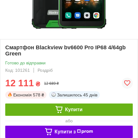
Смартфон Blackview bv6600 Pro IP68 4/64gb
Green
Готово до відправки
Код: 101261
Роздріб
12 111
₴
12 689 ₴
Економія
578 ₴
Залишилось
45 днів
Купити
або
Купити з