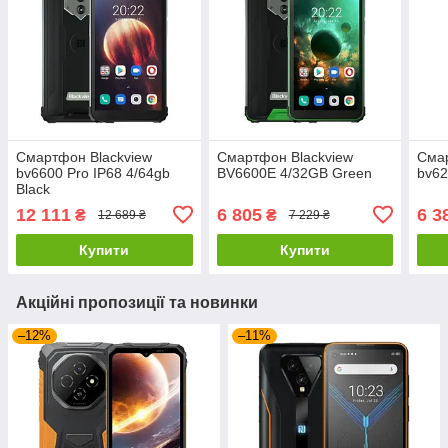
Смартфон Blackview
Смартфон Blackview
Смар
bv6600 Pro IP68 4/64gb
BV6600E 4/32GB Green
bv62
Black
12 111
6 805
6 3
₴
₴
12 689 ₴
7 229 ₴
Купити
Купити
Акційні пропозиції та новинки
–12%
–11%