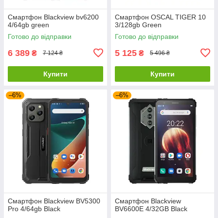
Смартфон Blackview bv6200
Смартфон OSCAL TIGER 10
4/64gb green
3/128gb Green
Готово до відправки
Готово до відправки
6 389
5 125
₴
₴
7 124 ₴
5 496 ₴
Купити
Купити
–6%
–6%
Смартфон Blackview BV5300
Смартфон Blackview
Pro 4/64gb Black
BV6600E 4/32GB Black