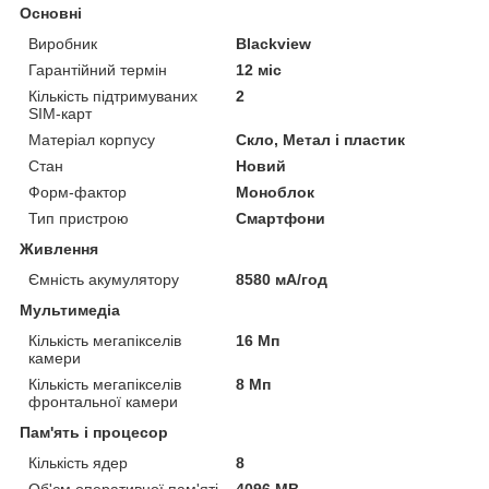
Основні
Виробник
Blackview
Гарантійний термін
12 міс
Кількість підтримуваних
2
SIM-карт
Матеріал корпусу
Скло, Метал і пластик
Стан
Новий
Форм-фактор
Моноблок
Тип пристрою
Смартфони
Живлення
Ємність акумулятору
8580 мА/год
Мультимедіа
Кількість мегапікселів
16 Мп
камери
Кількість мегапікселів
8 Мп
фронтальної камери
Пам'ять і процесор
Кількість ядер
8
Об'єм оперативної пам'яті
4096 MB