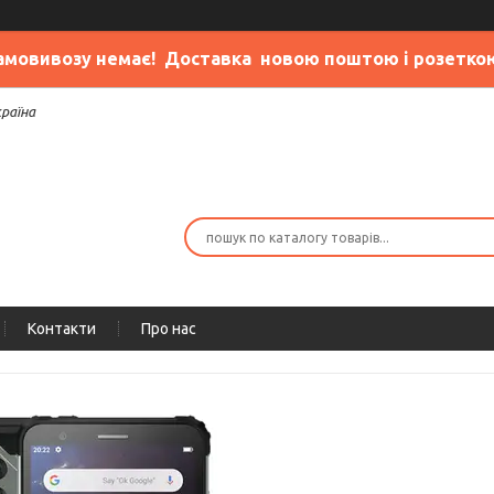
амовивозу немає
! Доставка новою поштою і розетко
країна
Контакти
Про нас