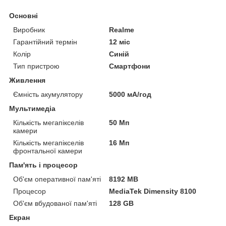
Основні
Виробник
Realme
Гарантійний термін
12 міс
Колір
Синій
Тип пристрою
Смартфони
Живлення
Ємність акумулятору
5000 мА/год
Мультимедіа
Кількість мегапікселів
50 Мп
камери
Кількість мегапікселів
16 Мп
фронтальної камери
Пам'ять і процесор
Об'єм оперативної пам'яті
8192 MB
Процесор
MediaTek Dimensity 8100
Об'єм вбудованої пам'яті
128 GB
Екран