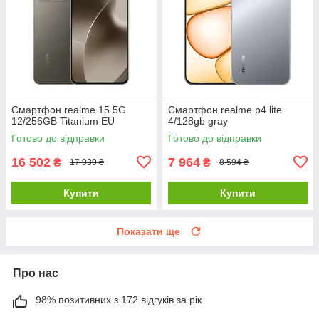
Смартфон realme 15 5G
Смартфон realme p4 lite
12/256GB Titanium EU
4/128gb gray
Готово до відправки
Готово до відправки
16 502
7 964
₴
₴
17 939 ₴
8 594 ₴
Купити
Купити
Показати ще
Про нас
98% позитивних з 172 відгуків за рік