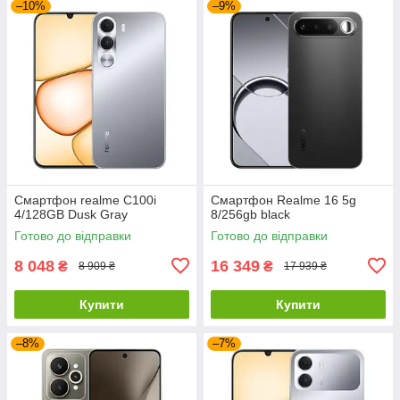
–10%
–9%
Смартфон realme C100i
Смартфон Realme 16 5g
4/128GB Dusk Gray
8/256gb black
Готово до відправки
Готово до відправки
8 048
16 349
₴
₴
8 909 ₴
17 939 ₴
Купити
Купити
–8%
–7%