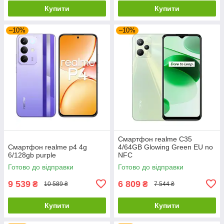
Купити
Купити
–10%
–10%
Смартфон realme C35
Смартфон realme p4 4g
4/64GB Glowing Green EU no
6/128gb purple
NFC
Готово до відправки
Готово до відправки
9 539
6 809
₴
₴
10 589 ₴
7 544 ₴
Купити
Купити