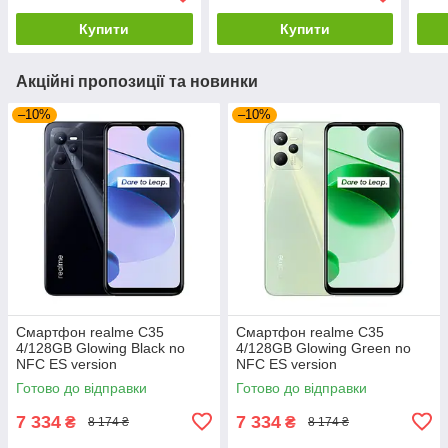
Купити
Купити
Акційні пропозиції та новинки
–10%
–10%
Смартфон realme C35
Смартфон realme C35
4/128GB Glowing Black no
4/128GB Glowing Green no
NFC ES version
NFC ES version
Готово до відправки
Готово до відправки
7 334
7 334
₴
₴
8 174 ₴
8 174 ₴