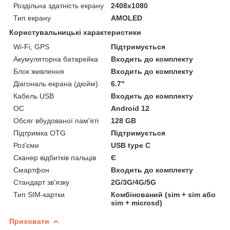
Роздільна здатність екрану
2408x1080
Тип екрану
AMOLED
Користувальницькі характеристики
Wi-Fi, GPS
Підтримується
Акумуляторна батарейка
Входить до комплекту
Блок живлення
Входить до комплекту
Діагональ екрана (дюйм)
6.7"
Кабель USB
Входить до комплекту
ОС
Android 12
Обсяг вбудованої пам'яті
128 GB
Підтримка OTG
Підтримується
Роз'єми
USB type C
Сканер відбитків пальців
Є
Смартфон
Входить до комплекту
Стандарт зв'язку
2G/3G/4G/5G
Тип SIM-картки
Комбінований (sim + sim або
sim + microsd)
Приховати