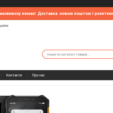
амовивозу немає
! Доставка новою поштою і розетко
країна
Контакти
Про нас