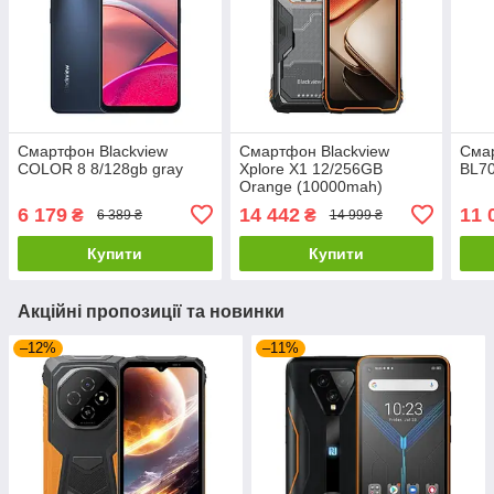
Смартфон Blackview
Смартфон Blackview
Смар
COLOR 8 8/128gb gray
Xplore X1 12/256GB
BL70
Orange (10000mah)
6 179
14 442
11 
₴
₴
6 389 ₴
14 999 ₴
Купити
Купити
Акційні пропозиції та новинки
–12%
–11%