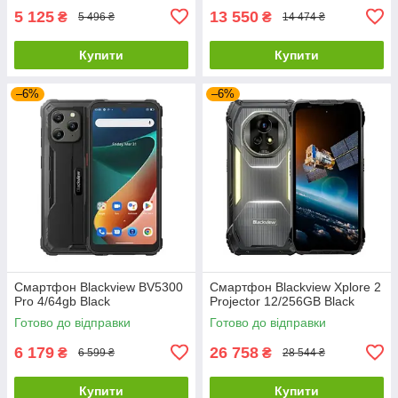
5 125
13 550
₴
₴
5 496 ₴
14 474 ₴
Купити
Купити
–6%
–6%
Смартфон Blackview BV5300
Смартфон Blackview Xplore 2
Pro 4/64gb Black
Projector 12/256GB Black
Готово до відправки
Готово до відправки
6 179
26 758
₴
₴
6 599 ₴
28 544 ₴
Купити
Купити