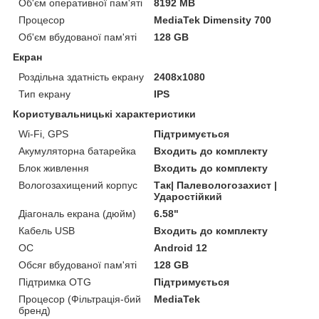
Об'єм оперативної пам'яті
8192 MB
Процесор
MediaTek Dimensity 700
Об'єм вбудованої пам'яті
128 GB
Екран
Роздільна здатність екрану
2408x1080
Тип екрану
IPS
Користувальницькі характеристики
Wi-Fi, GPS
Підтримується
Акумуляторна батарейка
Входить до комплекту
Блок живлення
Входить до комплекту
Вологозахищений корпус
Так| Палевологозахист |
Ударостійкий
Діагональ екрана (дюйм)
6.58"
Кабель USB
Входить до комплекту
ОС
Android 12
Обсяг вбудованої пам'яті
128 GB
Підтримка OTG
Підтримується
Процесор (Фільтрація-бий
MediaTek
бренд)