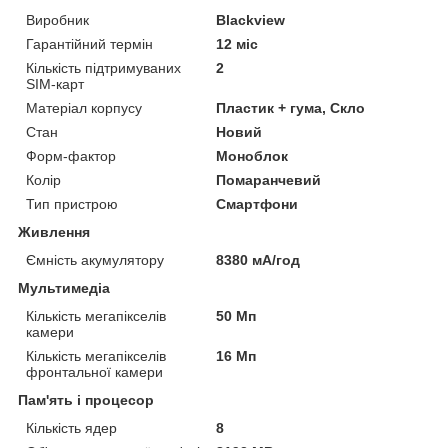
Виробник
Blackview
Гарантійний термін
12 міс
Кількість підтримуваних
2
SIM-карт
Матеріал корпусу
Пластик + гума, Скло
Стан
Новий
Форм-фактор
Моноблок
Колір
Помаранчевий
Тип пристрою
Смартфони
Живлення
Ємність акумулятору
8380 мА/год
Мультимедіа
Кількість мегапікселів
50 Мп
камери
Кількість мегапікселів
16 Мп
фронтальної камери
Пам'ять і процесор
Кількість ядер
8