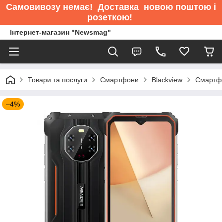
Самовивозу немає
! Доставка новою поштою і
розеткою!
Інтернет-магазин "Newsmag"
Товари та послуги
Смартфони
Blackview
Смартфо
–4%