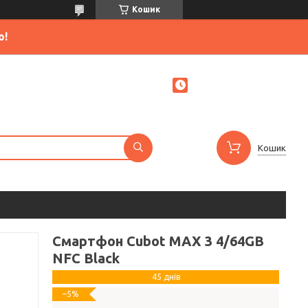
Кошик
ю!
Кошик
Смартфон Cubot MAX 3 4/64GB
NFC Black
45 днів
–5%