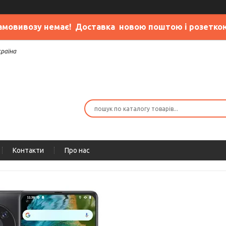
амовивозу немає
! Доставка новою поштою і розетко
країна
Контакти
Про нас