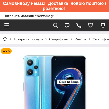
Самовивозу немає
! Доставка новою поштою і
розеткою!
Інтернет-магазин "Newsmag"
Товари та послуги
Смартфони
Realme
Смартфон 
–5%