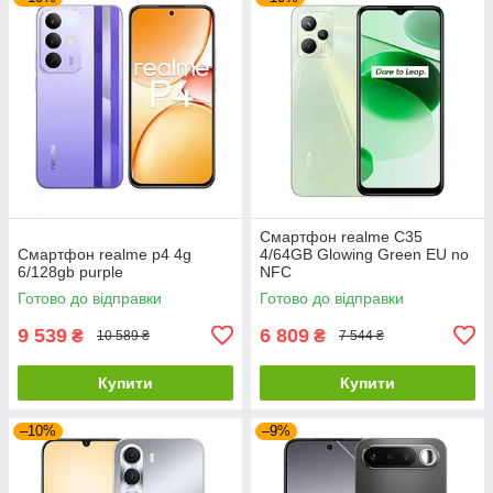
Смартфон realme C35
Смартфон realme p4 4g
4/64GB Glowing Green EU no
6/128gb purple
NFC
Готово до відправки
Готово до відправки
9 539
6 809
₴
₴
10 589 ₴
7 544 ₴
Купити
Купити
–10%
–9%