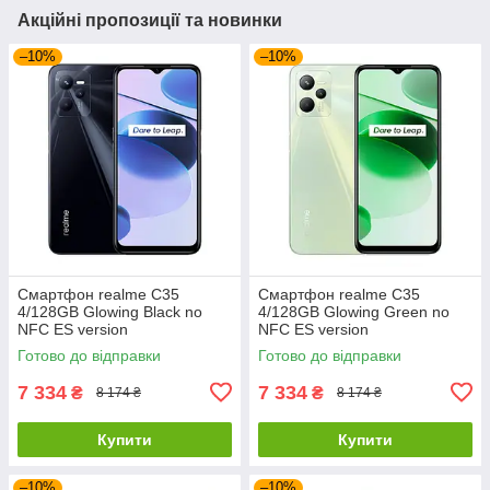
Акційні пропозиції та новинки
–10%
–10%
Смартфон realme C35
Смартфон realme C35
4/128GB Glowing Black no
4/128GB Glowing Green no
NFC ES version
NFC ES version
Готово до відправки
Готово до відправки
7 334
7 334
₴
₴
8 174 ₴
8 174 ₴
Купити
Купити
–10%
–10%