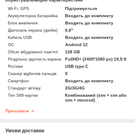
Wi-Fi, GPS
Підтримується
Акумуляторна батарейка
Входить до комплекту
Блок живлення
Входить до комплекту
Діагональ екрана (дюйм)
6.6"
Кабель USB
Входить до комплекту
ОС
Android 12
Обсяг вбудованої пам'яті
128 GB
Роздільна здатність екрана
FullHD+ (2400*1080 px) 19,5:9
Роз'єми
USB type C
Сканер відбитків пальців
Є
Смартфон
Входить до комплекту
Стандарт зв'язку
2G/3G/4G
Тип SIM-картки
Комбінований (sim + sim або
sim + microsd)
Приховати
Умови доставки