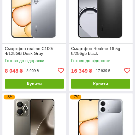
Смартфон realme C100i
Смартфон Realme 16 5g
4/128GB Dusk Gray
8/256gb black
Готово до відправки
Готово до відправки
8 048
16 349
₴
₴
8 909 ₴
17 939 ₴
Купити
Купити
–8%
–7%