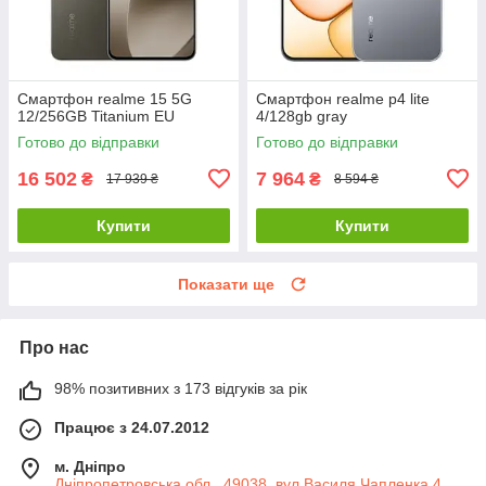
Смартфон realme 15 5G
Смартфон realme p4 lite
12/256GB Titanium EU
4/128gb gray
Готово до відправки
Готово до відправки
16 502
7 964
₴
₴
17 939 ₴
8 594 ₴
Купити
Купити
Показати ще
Про нас
98% позитивних з 173 відгуків за рік
Працює з 24.07.2012
м. Дніпро
Дніпропетровська обл., 49038, вул.Василя Чапленка 4 ,