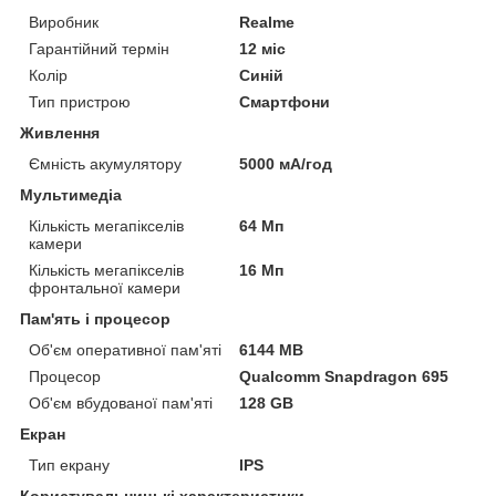
Виробник
Realme
Гарантійний термін
12 міс
Колір
Синій
Тип пристрою
Смартфони
Живлення
Ємність акумулятору
5000 мА/год
Мультимедіа
Кількість мегапікселів
64 Мп
камери
Кількість мегапікселів
16 Мп
фронтальної камери
Пам'ять і процесор
Об'єм оперативної пам'яті
6144 MB
Процесор
Qualcomm Snapdragon 695
Об'єм вбудованої пам'яті
128 GB
Екран
Тип екрану
IPS
Користувальницькі характеристики