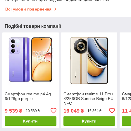
Всі умови повернення
Подібні товари компанії
Смартфон realme p4 4g
Смартфон realme 11 Pro+
Сма
6/128gb purple
8/256GB Sunrise Beige EU
6/12
NFC
9 539
16 049
11 
₴
₴
10 589 ₴
16 364 ₴
Купити
Купити