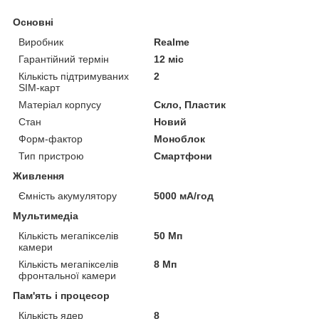
Основні
Виробник
Realme
Гарантійний термін
12 міс
Кількість підтримуваних
2
SIM-карт
Матеріал корпусу
Скло, Пластик
Стан
Новий
Форм-фактор
Моноблок
Тип пристрою
Смартфони
Живлення
Ємність акумулятору
5000 мА/год
Мультимедіа
Кількість мегапікселів
50 Мп
камери
Кількість мегапікселів
8 Мп
фронтальної камери
Пам'ять і процесор
Кількість ядер
8