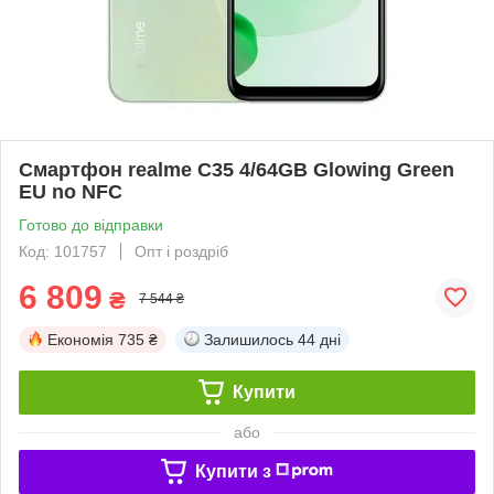
Смартфон realme C35 4/64GB Glowing Green
EU no NFC
Готово до відправки
Код: 101757
Опт і роздріб
6 809
₴
7 544 ₴
Економія
735 ₴
Залишилось
44 дні
Купити
або
Купити з