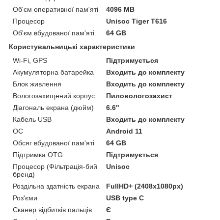
Об'єм оперативної пам'яті
4096 MB
Процесор
Unisoc Tiger T616
Об'єм вбудованої пам'яті
64 GB
Користувальницькі характеристики
Wi-Fi, GPS
Підтримується
Акумуляторна батарейка
Входить до комплекту
Блок живлення
Входить до комплекту
Вологозахищений корпус
Пиловологозахист
Діагональ екрана (дюйм)
6.6"
Кабель USB
Входить до комплекту
ОС
Android 11
Обсяг вбудованої пам'яті
64 GB
Підтримка OTG
Підтримується
Процесор (Фільтрація-бий
Unisoc
бренд)
Роздільна здатність екрана
FullHD+ (2408х1080px)
Роз'єми
USB type C
Сканер відбитків пальців
Є