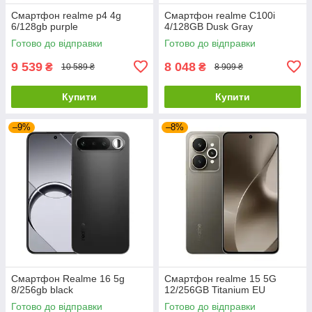
Смартфон realme p4 4g
Смартфон realme C100i
6/128gb purple
4/128GB Dusk Gray
Готово до відправки
Готово до відправки
9 539
8 048
₴
₴
10 589 ₴
8 909 ₴
Купити
Купити
–9%
–8%
Смартфон Realme 16 5g
Смартфон realme 15 5G
8/256gb black
12/256GB Titanium EU
Готово до відправки
Готово до відправки