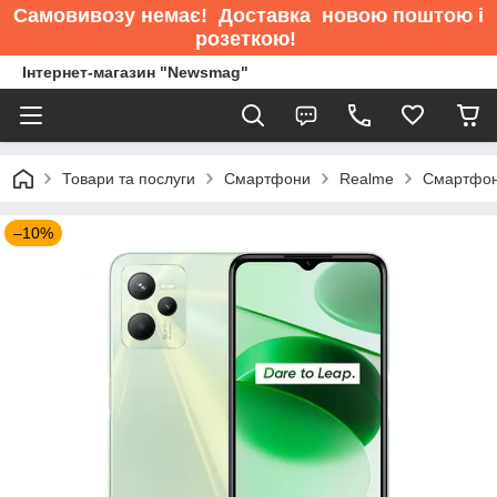
Самовивозу немає
! Доставка новою поштою і
розеткою!
Інтернет-магазин "Newsmag"
Товари та послуги
Смартфони
Realme
Смартфон
–10%