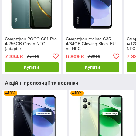
Смартфон POCO C81 Pro
Смартфон realme C35
Сма
4/256GB Green NFC
4/64GB Glowing Black EU
4/12
(adapter)
no NFC
NFC 
7 334
6 809
7 3
₴
₴
7 544 ₴
7 334 ₴
Купити
Купити
Акційні пропозиції та новинки
–10%
–10%