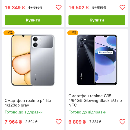
16 349
16 502
₴
₴
17 939 ₴
17 939 ₴
Купити
Купити
–7%
–7%
Смартфон realme C35
Смартфон realme p4 lite
4/64GB Glowing Black EU no
4/128gb gray
NFC
Готово до відправки
Готово до відправки
7 964
6 809
₴
₴
8 594 ₴
7 334 ₴