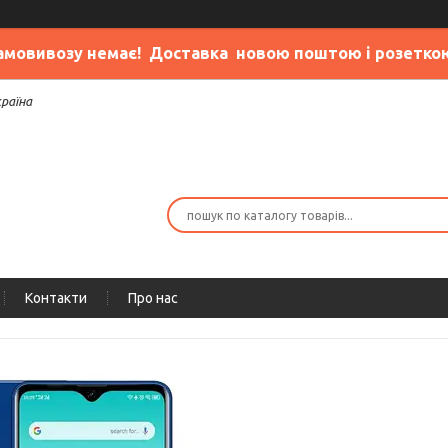
амовивозу немає
! Доставка новою поштою і розетко
країна
Контакти
Про нас