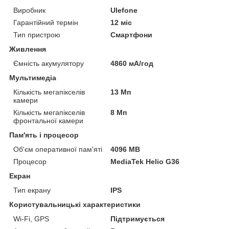
Виробник
Ulefone
Гарантійний термін
12 міс
Тип пристрою
Смартфони
Живлення
Ємність акумулятору
4860 мА/год
Мультимедіа
Кількість мегапікселів
13 Мп
камери
Кількість мегапікселів
8 Мп
фронтальної камери
Пам'ять і процесор
Об'єм оперативної пам'яті
4096 MB
Процесор
MediaTek Helio G36
Екран
Тип екрану
IPS
Користувальницькі характеристики
Wi-Fi, GPS
Підтримується