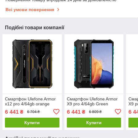
Всі умови повернення
Подібні товари компанії
Смартфон Ulefone Armor
Смартфон Ulefone Armor
Смар
x12 pro 4/64gb orange
X9 pro 4/64gb Green
X9 p
6 441
6 441
6 4
₴
₴
6 704 ₴
6 809 ₴
Купити
Купити