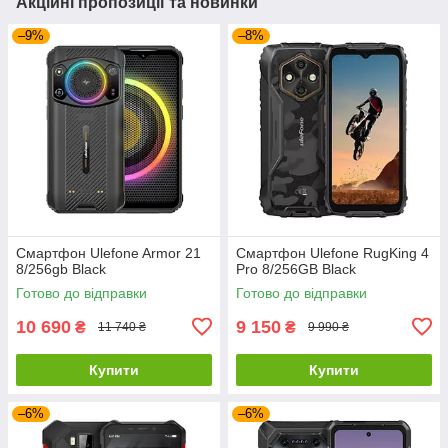
Акційні пропозиції та новинки
–9%
–8%
Смартфон Ulefone Armor 21
Смартфон Ulefone RugKing 4
8/256gb Black
Pro 8/256GB Black
Готово до відправки
Готово до відправки
10 690
9 150
₴
₴
11 740 ₴
9 990 ₴
Купити
Купити
–6%
–6%