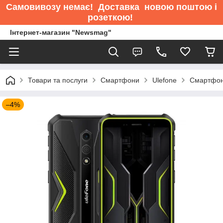
Самовивозу немає
! Доставка новою поштою і
розеткою!
Інтернет-магазин "Newsmag"
Товари та послуги
Смартфони
Ulefone
Смартфон 
–4%