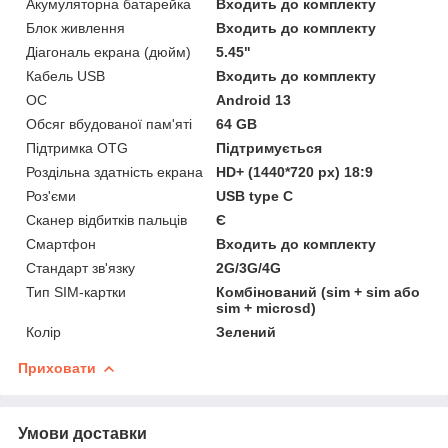
Акумуляторна батарейка
Входить до комплекту
Блок живлення
Входить до комплекту
Діагональ екрана (дюйм)
5.45"
Кабель USB
Входить до комплекту
ОС
Android 13
Обсяг вбудованої пам'яті
64 GB
Підтримка OTG
Підтримується
Роздільна здатність екрана
HD+ (1440*720 px) 18:9
Роз'єми
USB type C
Сканер відбитків пальців
Є
Смартфон
Входить до комплекту
Стандарт зв'язку
2G/3G/4G
Тип SIM-картки
Комбінований (sim + sim або
sim + microsd)
Колір
Зелений
Приховати
Умови доставки