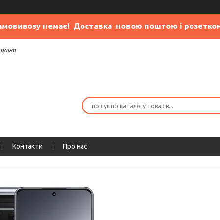
амовивозу немає
! Доставка новою поштою і розетко
країна
Контакти
Про нас