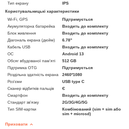
Тип екрану
IPS
Користувальницькі характеристики
Wi-Fi, GPS
Підтримується
Акумуляторна батарейка
Входить до комплекту
Блок живлення
Входить до комплекту
Діагональ екрана (дюйм)
6.78"
Кабель USB
Входить до комплекту
ОС
Android 13
Обсяг вбудованої пам'яті
512 GB
Підтримка OTG
Підтримується
Роздільна здатність екрана
2460*1080
Роз'єми
USB type C
Сканер відбитків пальців
Є
Смартфон
Входить до комплекту
Стандарт зв'язку
2G/3G/4G/5G
Тип SIM-картки
Комбінований (sim + sim або
sim + microsd)
Приховати