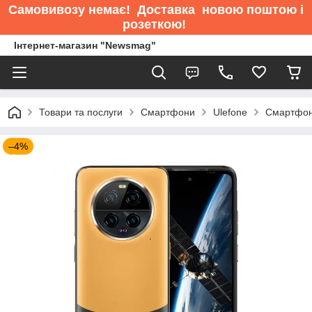
Самовивозу немає
! Доставка новою поштою і
розеткою!
Інтернет-магазин "Newsmag"
Товари та послуги
Смартфони
Ulefone
Смартфон 
–4%