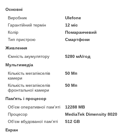
Основні
Виробник
Ulefone
Гарантійний термін
12 міс
Колір
Помаранчевий
Тип пристрою
Смартфони
Живлення
Ємність акумулятору
5280 мА/год
Мультимедіа
Кількість мегапікселів
50 Мп
камери
Кількість мегапікселів
50 Мп
фронтальної камери
Пам'ять і процесор
Об'єм оперативної пам'яті
12288 MB
Процесор
MediaTek Dimensity 8020
Об'єм вбудованої пам'яті
512 GB
Екран