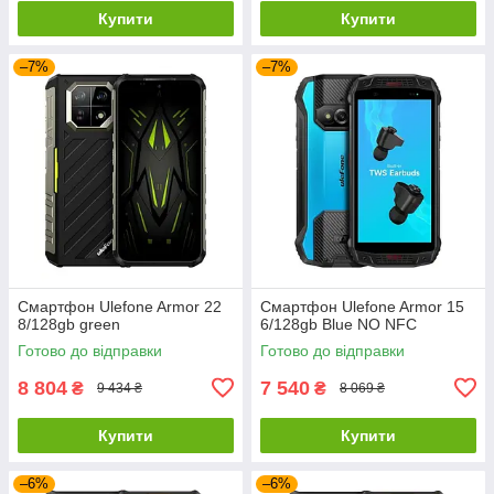
Купити
Купити
–7%
–7%
Смартфон Ulefone Armor 22
Смартфон Ulefone Armor 15
8/128gb green
6/128gb Blue NO NFC
Готово до відправки
Готово до відправки
8 804
7 540
₴
₴
9 434 ₴
8 069 ₴
Купити
Купити
–6%
–6%