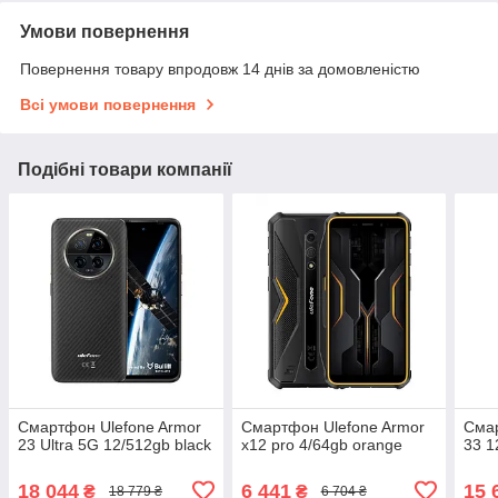
Умови повернення
Повернення товару впродовж 14 днів за домовленістю
Всі умови повернення
Подібні товари компанії
Смартфон Ulefone Armor
Смартфон Ulefone Armor
Смар
23 Ultra 5G 12/512gb black
x12 pro 4/64gb orange
33 1
18 044
6 441
15 
₴
₴
18 779 ₴
6 704 ₴