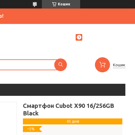
Кошик
ю!
Кошик
Смартфон Cubot X90 16/256GB
Black
45 днів
–5%