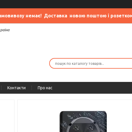
амовивозу немає
! Доставка новою поштою і розетко
країна
Контакти
Про нас