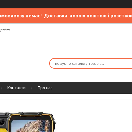
амовивозу немає
! Доставка новою поштою і розетко
країна
Контакти
Про нас