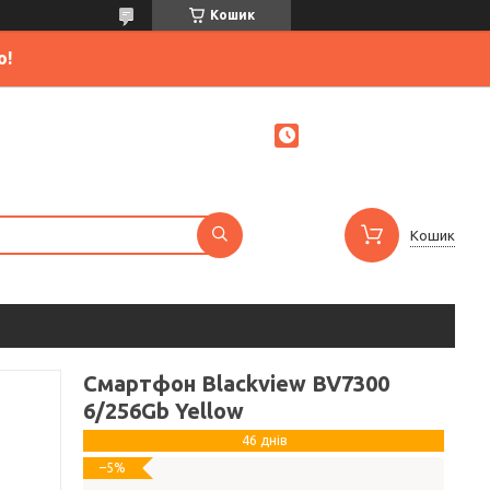
Кошик
ю!
Кошик
Смартфон Blackview BV7300
6/256Gb Yellow
46 днів
–5%