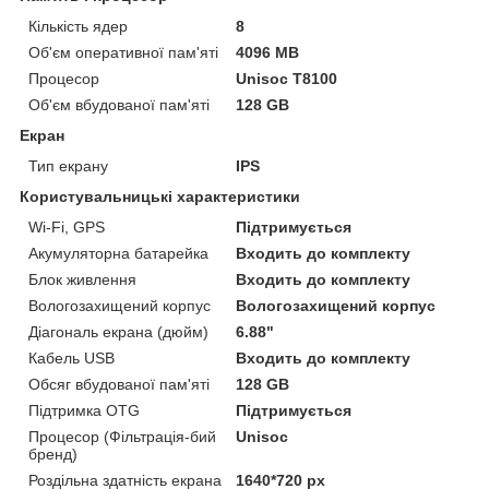
Кількість ядер
8
Об'єм оперативної пам'яті
4096 MB
Процесор
Unisoc T8100
Об'єм вбудованої пам'яті
128 GB
Екран
Тип екрану
IPS
Користувальницькі характеристики
Wi-Fi, GPS
Підтримується
Акумуляторна батарейка
Входить до комплекту
Блок живлення
Входить до комплекту
Вологозахищений корпус
Вологозахищений корпус
Діагональ екрана (дюйм)
6.88"
Кабель USB
Входить до комплекту
Обсяг вбудованої пам'яті
128 GB
Підтримка OTG
Підтримується
Процесор (Фільтрація-бий
Unisoc
бренд)
Роздільна здатність екрана
1640*720 px