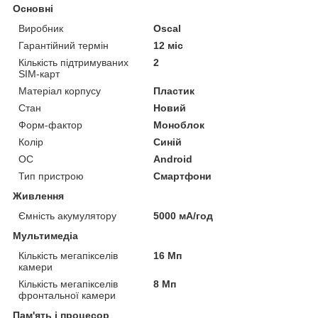
Основні
Виробник
Oscal
Гарантійний термін
12 міс
Кількість підтримуваних
2
SIM-карт
Матеріал корпусу
Пластик
Стан
Новий
Форм-фактор
Моноблок
Колір
Синій
ОС
Android
Тип пристрою
Смартфони
Живлення
Ємність акумулятору
5000 мА/год
Мультимедіа
Кількість мегапікселів
16 Мп
камери
Кількість мегапікселів
8 Мп
фронтальної камери
Пам'ять і процесор