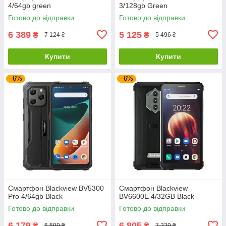
4/64gb green
3/128gb Green
Готово до відправки
Готово до відправки
6 389
5 125
₴
₴
7 124 ₴
5 496 ₴
Купити
Купити
–6%
–6%
Смартфон Blackview BV5300
Смартфон Blackview
Pro 4/64gb Black
BV6600E 4/32GB Black
Готово до відправки
Готово до відправки
6 179
6 805
₴
₴
6 599 ₴
7 229 ₴