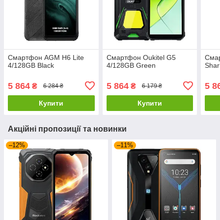
Смартфон AGM H6 Lite
Смартфон Oukitel G5
Смар
4/128GB Black
4/128GB Green
Shar
5 864
5 864
5 8
₴
₴
6 284 ₴
6 179 ₴
Купити
Купити
Акційні пропозиції та новинки
–12%
–11%