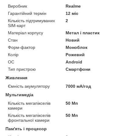
Виробник
Realme
Гарантійний термін
12 міс
Кількість підтримуваних
2
SIM-карт
Матеріал корпусу
Метал і пластик
Стан
Новий
Форм-фактор
Моноблок
Колір
Рожевий
ОС
Android
Тип пристрою
Смартфони
Живлення
Ємність акумулятору
7000 мА/год
Мультимедіа
Кількість мегапікселів
50 Мп
камери
Кількість мегапікселів
50 Мп
фронтальної камери
Пам'ять і процесор