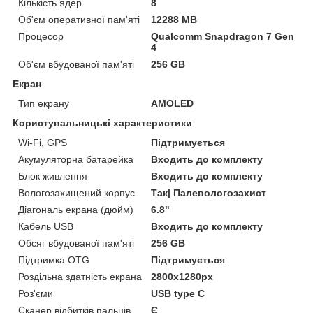
Кількість ядер
8
Об'єм оперативної пам'яті
12288 MB
Процесор
Qualcomm Snapdragon 7 Gen
4
Об'єм вбудованої пам'яті
256 GB
Екран
Тип екрану
AMOLED
Користувальницькі характеристики
Wi-Fi, GPS
Підтримується
Акумуляторна батарейка
Входить до комплекту
Блок живлення
Входить до комплекту
Вологозахищений корпус
Так| Палевологозахист
Діагональ екрана (дюйм)
6.8"
Кабель USB
Входить до комплекту
Обсяг вбудованої пам'яті
256 GB
Підтримка OTG
Підтримується
Роздільна здатність екрана
2800х1280px
Роз'єми
USB type C
Сканер відбитків пальців
Є