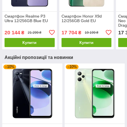
Смартфон Realme P3
Смартфон Honor X9d
Сма
Ultra 12/256GB Blue EU
12/256GB Gold EU
Neo 
Drag
20 144
17 704
17 
₴
₴
21 299 ₴
19 199 ₴
Купити
Купити
Акційні пропозиції та новинки
–10%
–10%