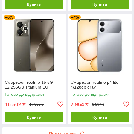
Купити
Купити
–8%
–7%
Смартфон realme 15 5G
Смартфон realme p4 lite
12/256GB Titanium EU
4/128gb gray
Готово до відправки
Готово до відправки
16 502
7 964
₴
₴
17 939 ₴
8 594 ₴
Купити
Купити
Показати ще