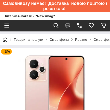
Самовивозу немає
! Доставка новою поштою і
розеткою!
Інтернет-магазин "Newsmag"
Товари та послуги
Смартфони
Realme
Смартфон
–6%