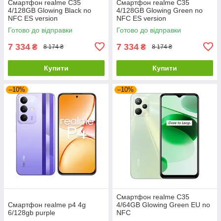
Смартфон realme C35
Смартфон realme C35
4/128GB Glowing Black no
4/128GB Glowing Green no
NFC ES version
NFC ES version
Готово до відправки
Готово до відправки
7 334
7 334
₴
₴
8 174 ₴
8 174 ₴
Купити
Купити
–10%
–10%
Смартфон realme C35
Смартфон realme p4 4g
4/64GB Glowing Green EU no
6/128gb purple
NFC