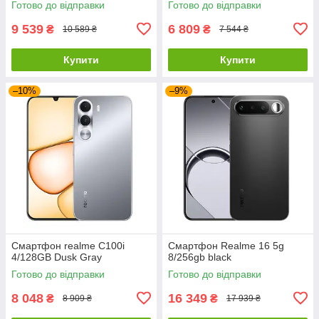
Готово до відправки
Готово до відправки
9 539
6 809
₴
₴
10 589 ₴
7 544 ₴
Купити
Купити
–10%
–9%
Смартфон realme C100i
Смартфон Realme 16 5g
4/128GB Dusk Gray
8/256gb black
Готово до відправки
Готово до відправки
8 048
16 349
₴
₴
8 909 ₴
17 939 ₴