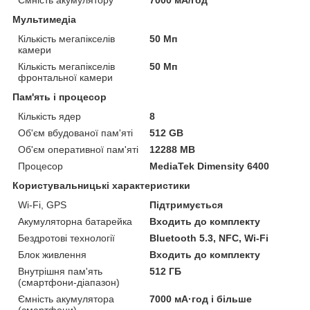
Мультимедіа
Кількість мегапікселів
50 Мп
камери
Кількість мегапікселів
50 Мп
фронтальної камери
Пам'ять і процесор
Кількість ядер
8
Об'єм вбудованої пам'яті
512 GB
Об'єм оперативної пам'яті
12288 MB
Процесор
MediaTek Dimensity 6400
Користувальницькі характеристики
Wi-Fi, GPS
Підтримується
Акумуляторна батарейка
Входить до комплекту
Бездротові технології
Bluetooth 5.3, NFC, Wi-Fi
Блок живлення
Входить до комплекту
Внутрішня пам'ять
512 ГБ
(смартфони-діапазон)
Ємність акумулятора
7000 мА·год і більше
(смартфони)