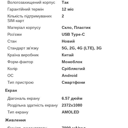
Вологозахищений корпус
Так
Гарантійний термін
12 міс
Кількість підтримуваних
2
SIM-карт
Матеріал корпусу
Скло, Пластик
Роз'єми
USB Type-C
Стан
Новий
Стандарт зв'язку
5G, 2G, 4G (LTE), 3G
Країна виробник
Китай
Форм-фактор
Моноблок
Колір
Сріблястий
ОС
Android
Тип пристрою
Смартфони
Екран
Діагональ екрану
6.57 дюйм
Роздільна здатність екрану
2372x1080
Тип екрану
AMOLED
Живлення
Ємність акумулятору
7000 мА/год