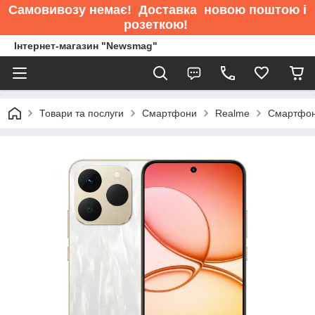
Самовивозу немає
! Доставка новою поштою і
розеткою!
Інтернет-магазин "Newsmag"
Товари та послуги
Смартфони
Realme
Смартфон 