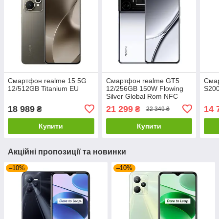
Смартфон realme 15 5G
Смартфон realme GT5
Сма
12/512GB Titanium EU
12/256GB 150W Flowing
S200
Silver Global Rom NFC
18 989
21 299
14 
₴
₴
22 349 ₴
Купити
Купити
Акційні пропозиції та новинки
–10%
–10%