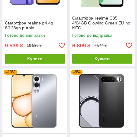
Смартфон realme C35
Смартфон realme p4 4g
4/64GB Glowing Green EU no
6/128gb purple
NFC
Готово до відправки
Готово до відправки
9 539
6 809
₴
₴
10 589 ₴
7 544 ₴
Купити
Купити
–10%
–9%