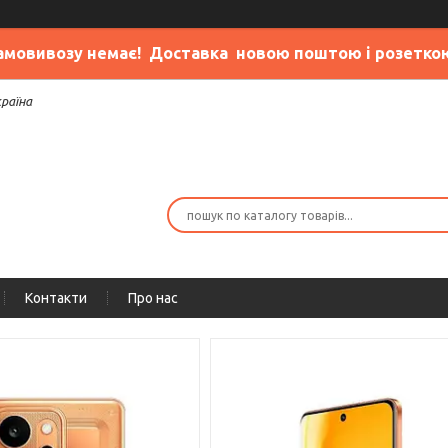
амовивозу немає
! Доставка новою поштою і розетко
країна
Контакти
Про нас