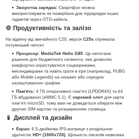
Зворотна зарядка:
Смартфон можна
використовувати як повербанк для підзарядки інших
гаджетів через OTG-кабель.
⚙️ Продуктивність та залізо
На відміну від звичайного C25, версія
C25s
отримала
потужніший чипсет.
Процесор:
MediaTek Helio G85
. Це непогане
рішення для бюджетного сегмента, яке дозволяє
комфортно користуватися соцмережами,
месенджерами та навіть грати в ігри (наприклад, PUBG
або Mobile Legends) на низьких або середніх
налаштуваннях графіки.
Пам'ять:
4 ГБ оперативної пам'яті (LPDDR4X) та 64
ГБ вбудованої (eMMC 5.1). Є
окремий слот
для карти
пам’яті microSD, тому вам не доведеться обирати між
другою SIM-картою та розширенням сховища.
📱 Дисплей та дизайн
Екран:
6.5-дюймова IPS-матриця з роздільною
здатністю
HD+ (1600x720)
. Щільність пікселів невелика