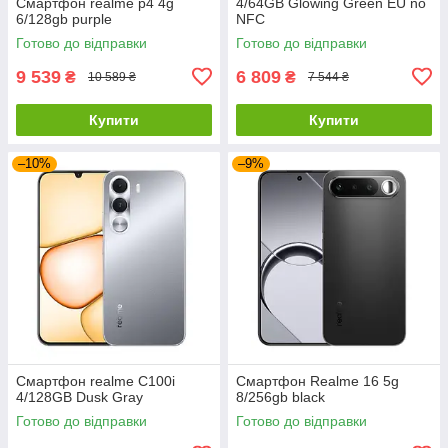
Смартфон realme p4 4g
4/64GB Glowing Green EU no
6/128gb purple
NFC
Готово до відправки
Готово до відправки
9 539
6 809
₴
₴
10 589 ₴
7 544 ₴
Купити
Купити
–10%
–9%
Смартфон realme C100i
Смартфон Realme 16 5g
4/128GB Dusk Gray
8/256gb black
Готово до відправки
Готово до відправки