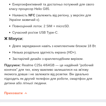
Енергоефективний та достатньо потужний для свого
класу процесор Helio G85.
Наявність
NFC
(залежить від регіону, у версіях для
України зазвичай є).
Повноцінний лоток: 2 SIM + microSD.
Сучасний роз'єм USB Type-C.
❌ Мінуси:
Довге заряджання навіть з комплектним блоком 18 Вт.
Низька роздільна здатність екрана (HD+).
Застарілий дизайн з краплеподібним вирізом.
Підсумок:
Realme C25s 4/64GB — це надійний "робочий
конячок" для тих, кому важливо залишатися на зв'язку
якомога довше і не залежати від розетки. Він ідеально
підходить як другий телефон для роботи, смартфон для
дитини або літньої людини.
Приховати