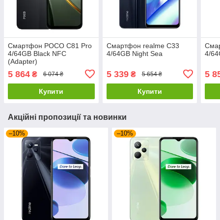
Смартфон POCO C81 Pro
Смартфон realme C33
Сма
4/64GB Black NFC
4/64GB Night Sea
4/64
(Adapter)
5 864
5 339
5 8
₴
₴
6 074 ₴
5 654 ₴
Купити
Купити
Акційні пропозиції та новинки
–10%
–10%