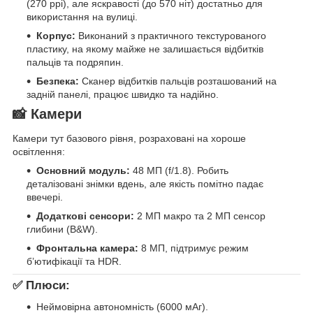
(270 ppi), але яскравості (до 570 ніт) достатньо для
використання на вулиці.
Корпус:
Виконаний з практичного текстурованого
пластику, на якому майже не залишається відбитків
пальців та подряпин.
Безпека:
Сканер відбитків пальців розташований на
задній панелі, працює швидко та надійно.
📸 Камери
Камери тут базового рівня, розраховані на хороше
освітлення:
Основний модуль:
48 МП (f/1.8). Робить
деталізовані знімки вдень, але якість помітно падає
ввечері.
Додаткові сенсори:
2 МП макро та 2 МП сенсор
глибини (B&W).
Фронтальна камера:
8 МП, підтримує режим
б’ютифікації та HDR.
✅ Плюси:
Неймовірна автономність (6000 мАг).