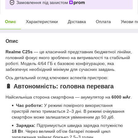
Замовлення під захистом
Опис
Характеристики
Доставка
Оплата
Умови п
Опис
Realme C25s
— це класичний представник бюджетної лінійки,
головний фокус якого зроблено на витривалості та стабільній
роботі. Модель 4/64 ГБ є базовою конфігурацією, яка
забезпечує необхідний мінімум для сучасних завдань.
Ось детальний огляд ключових аспектів пристрою:
🔋 Автономність: головна перевага
Найсильніша сторона смартфона — акумулятор на
6000 мАг
.
Час роботи:
У режимі помірного використання
пристрій легко тримається 2–3 дні. В режимі очікування
смартфон може залишатися увімкненим до 50 діб.
Зарядка:
Підтримується швидка зарядка потужністю
18 Вт
. Через великий об’єм батареї повний цикл
заряджання займає близько 2.5–3 годин.