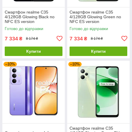
Смартфон realme C35
Смартфон realme C35
4/128GB Glowing Black no
4/128GB Glowing Green no
NFC ES version
NFC ES version
Готово до відправки
Готово до відправки
7 334
7 334
₴
₴
8 174 ₴
8 174 ₴
Купити
Купити
–10%
–10%
Смартфон realme C35