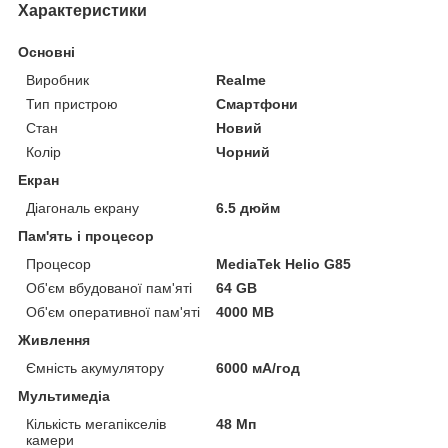
Характеристики
Основні
Виробник
Realme
Тип пристрою
Смартфони
Стан
Новий
Колір
Чорний
Екран
Діагональ екрану
6.5 дюйм
Пам'ять і процесор
Процесор
MediaTek Helio G85
Об'єм вбудованої пам'яті
64 GB
Об'єм оперативної пам'яті
4000 MB
Живлення
Ємність акумулятору
6000 мА/год
Мультимедіа
Кількість мегапікселів
48 Мп
камери