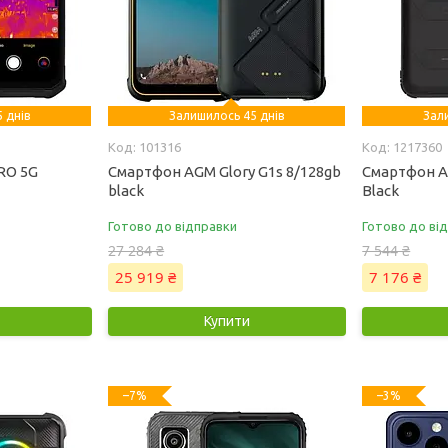
 днів
Залишилось 45 днів
Зал
101316
1217360
RO 5G
Смартфон AGM Glory G1s 8/128gb
Смартфон A
black
Black
Готово до відправки
Готово до ві
27 284 ₴
7 544 ₴
25 919 ₴
7 176 ₴
Купити
–7%
–3%