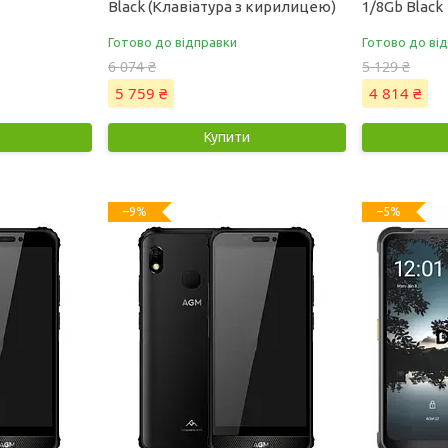
Black (Клавіатура з кирилицею)
1/8Gb Black
Готово до відправки
Готово до ві
6 074 ₴
5 129 ₴
5 759 ₴
4 814 ₴
Купити
–9%
–5%