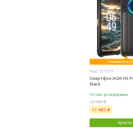
Залишилось 45
1217375
Смартфон AGM H5 Pr
black
Готово до відправки
12 059 ₴
11 481 ₴
Купити