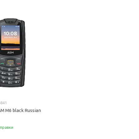
4841
 M6 black Russian
дправки