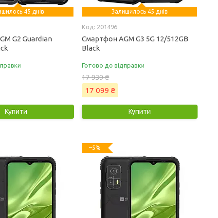
ишилось 45 днів
Залишилось 45 днів
201496
GM G2 Guardian
Смартфон AGM G3 5G 12/512GB
ack
Black
дправки
Готово до відправки
17 939 ₴
17 099 ₴
Купити
Купити
–5%