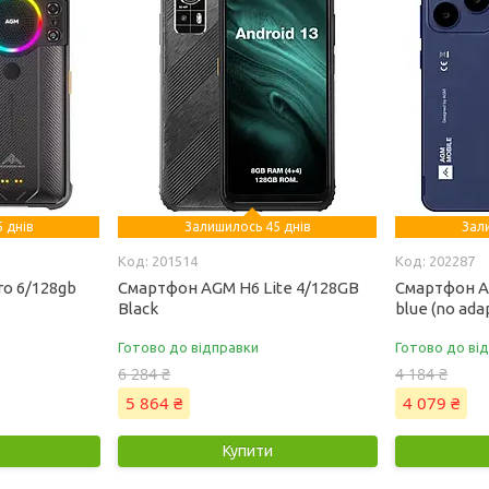
 днів
Залишилось 45 днів
Зал
201514
202287
o 6/128gb
Смартфон AGM H6 Lite 4/128GB
Смартфон A
Black
blue (no ada
Готово до відправки
Готово до ві
6 284 ₴
4 184 ₴
5 864 ₴
4 079 ₴
Купити