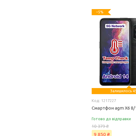
–5%
Залишилось 45
1217227
Смартфон agm X6 8/
Готово до відправки
10 379 ₴
9 850 ₴