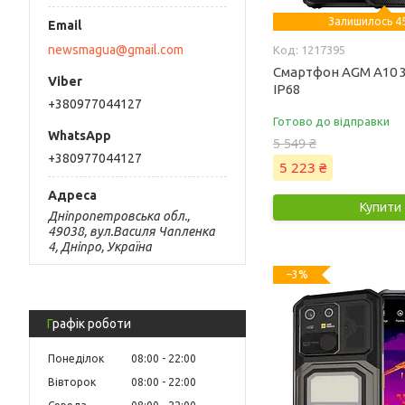
Залишилось 45
newsmagua@gmail.com
1217395
Смартфон AGM A10 3
IP68
+380977044127
Готово до відправки
5 549 ₴
+380977044127
5 223 ₴
Купити
Дніпропетровська обл.,
49038, вул.Василя Чапленка
4, Дніпро, Україна
–3%
Графік роботи
Понеділок
08:00
22:00
Вівторок
08:00
22:00