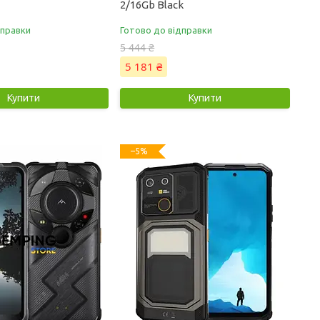
2/16Gb Black
дправки
Готово до відправки
5 444 ₴
5 181 ₴
Купити
Купити
–5%