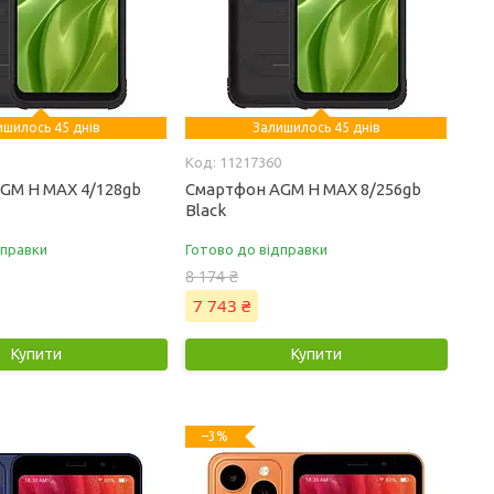
ишилось 45 днів
Залишилось 45 днів
11217360
GM H MAX 4/128gb
Смартфон AGM H MAX 8/256gb
Black
дправки
Готово до відправки
8 174 ₴
7 743 ₴
Купити
Купити
–3%