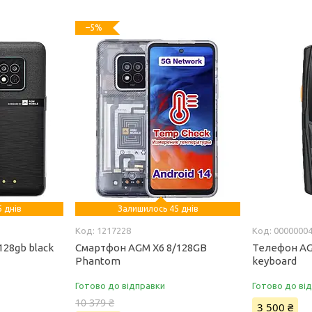
–5%
 днів
Залишилось 45 днів
1217228
0000000
128gb black
Смартфон AGM X6 8/128GB
Телефон AGM
Phantom
keyboard
Готово до відправки
Готово до ві
10 379 ₴
3 500 ₴