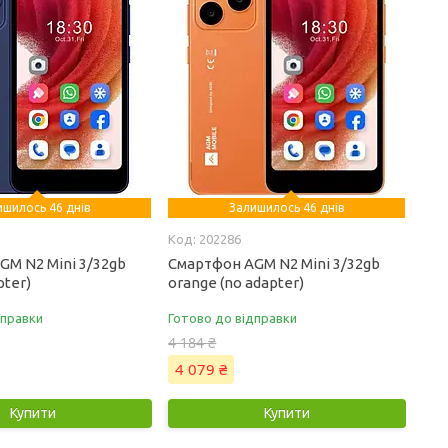
ишилось 46 днів
Залишилось 46 днів
202286
GM N2 Mini 3/32gb
Смартфон AGM N2 Mini 3/32gb
pter)
orange (no adapter)
дправки
Готово до відправки
4 184 ₴
4 079 ₴
Купити
Купити