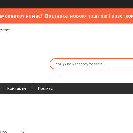
амовивозу немає
! Доставка новою поштою і розетко
країна
Контакти
Про нас