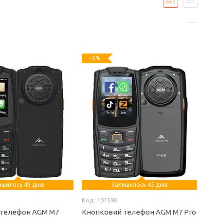
–5%
ишилось 45 днів
Залишилось 45 днів
101590
 телефон AGM M7
Кнопковий телефон AGM M7 Pro