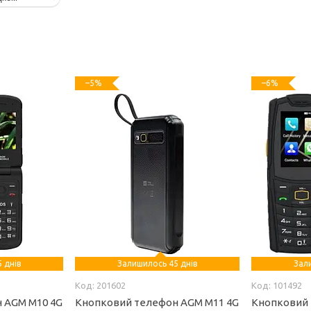
–5%
–6%
 днів
Залишилось 45 днів
Зал
201602
101492
 AGM M10 4G
Кнопковий телефон AGM M11 4G
Кнопковий