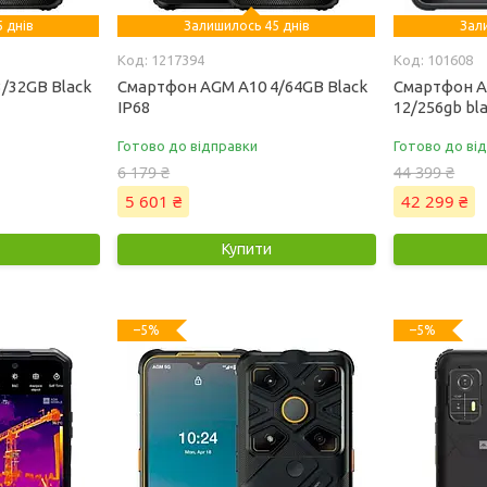
 днів
Залишилось 45 днів
Зал
1217394
101608
/32GB Black
Смартфон AGM A10 4/64GB Black
Смартфон A
IP68
12/256gb bl
Готово до відправки
Готово до ві
6 179 ₴
44 399 ₴
5 601 ₴
42 299 ₴
Купити
–5%
–5%