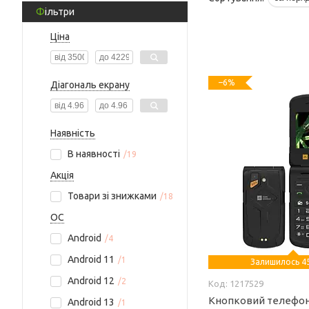
Фільтри
Ціна
–6%
Діагональ екрану
Наявність
В наявності
19
Акція
Товари зі знижками
18
ОС
Android
4
Android 11
1
Залишилось 45
Android 12
2
1217529
Кнопковий телефон
Android 13
1