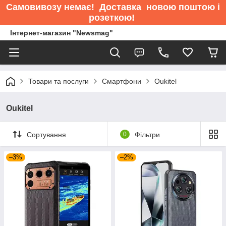
Самовивозу немає
! Доставка новою поштою і
розеткою!
Інтернет-магазин "Newsmag"
Товари та послуги
Смартфони
Oukitel
Oukitel
Сортування
0
Фільтри
–3%
–2%