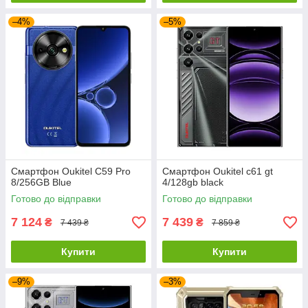
–4%
–5%
Смартфон Oukitel C59 Pro
Смартфон Oukitel c61 gt
8/256GB Blue
4/128gb black
Готово до відправки
Готово до відправки
7 124
7 439
₴
₴
7 439 ₴
7 859 ₴
Купити
Купити
–9%
–3%