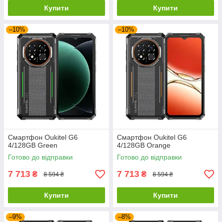
Купити
Купити
–10%
–10%
Смартфон Oukitel G6
Смартфон Oukitel G6
4/128GB Green
4/128GB Orange
Готово до відправки
Готово до відправки
7 713
7 713
₴
₴
8 594 ₴
8 594 ₴
Купити
Купити
–9%
–8%