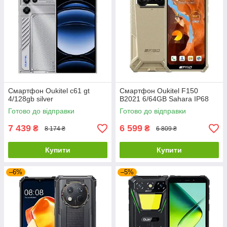
Смартфон Oukitel c61 gt
Смартфон Oukitel F150
4/128gb silver
B2021 6/64GB Sahara IP68
Готово до відправки
Готово до відправки
7 439
6 599
₴
₴
8 174 ₴
6 809 ₴
Купити
Купити
–6%
–5%