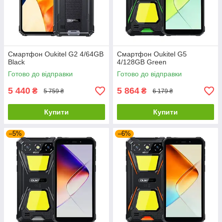
Смартфон Oukitel G2 4/64GB
Смартфон Oukitel G5
Black
4/128GB Green
Готово до відправки
Готово до відправки
5 440
5 864
₴
₴
5 759 ₴
6 179 ₴
Купити
Купити
–5%
–6%