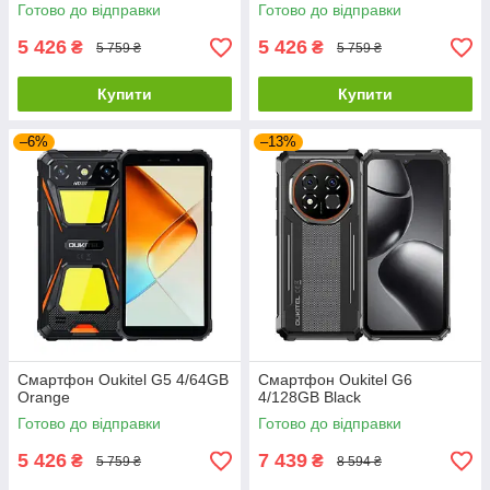
Готово до відправки
Готово до відправки
5 426
5 426
₴
₴
5 759 ₴
5 759 ₴
Купити
Купити
–6%
–13%
Смартфон Oukitel G5 4/64GB
Смартфон Oukitel G6
Orange
4/128GB Black
Готово до відправки
Готово до відправки
5 426
7 439
₴
₴
5 759 ₴
8 594 ₴