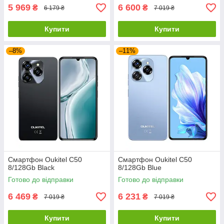
5 969
6 600
₴
₴
6 179 ₴
7 019 ₴
Купити
Купити
–8%
–11%
Смартфон Oukitel C50
Смартфон Oukitel C50
8/128Gb Black
8/128Gb Blue
Готово до відправки
Готово до відправки
6 469
6 231
₴
₴
7 019 ₴
7 019 ₴
Купити
Купити