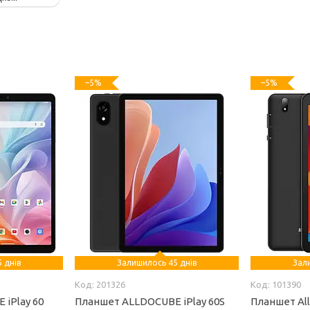
–5%
–5%
 днів
Залишилось 45 днів
Зал
201326
101390
iPlay 60
Планшет ALLDOCUBE iPlay 60S
Планшет All