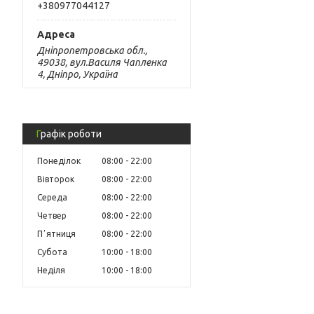
+380977044127
Дніпропетровська обл.,
49038, вул.Василя Чапленка
4, Дніпро, Україна
Графік роботи
Понеділок
08:00
22:00
Вівторок
08:00
22:00
Середа
08:00
22:00
Четвер
08:00
22:00
Пʼятниця
08:00
22:00
Субота
10:00
18:00
Неділя
10:00
18:00