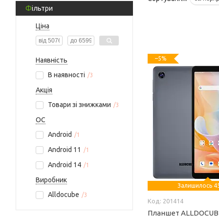
Фільтри
Ціна
–5%
Наявність
В наявності
3
Акція
Товари зі знижками
3
ОС
Android
1
Android 11
1
Android 14
1
Виробник
Залишилось 45
Alldocube
3
201414
Планшет ALLDOCUBE 