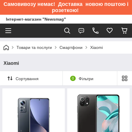
Самовивозу немає
! Доставка новою поштою і
розеткою!
Інтернет-магазин "Newsmag"
Товари та послуги
Смартфони
Xiaomi
Xiaomi
Сортування
0
Фільтри