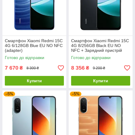
Смартфон Xiaomi Redmi 15C
Смартфон Xiaomi Redmi 15C
4G 6/128GB Blue EU NO NFC
4G 8/256GB Black EU NO
(adapter)
NFC + Зарядний пристрій
Готово до відправки
Готово до відправки
7 670
8 356
₴
₴
8 300 ₴
9 200 ₴
Купити
Купити
–5%
–5%