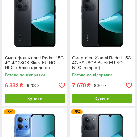
Смартфон Xiaomi Redmi 15C
Смартфон Xiaomi Redmi 15C
4G 4/128GB Black EU NO
4G 6/128GB Black EU NO
NFC + Блок зарядного
NFC (adapter)
Готово до відправки
Готово до відправки
6 332
7 670
₴
₴
6 700 ₴
8 300 ₴
Купити
Купити
–8%
–9%