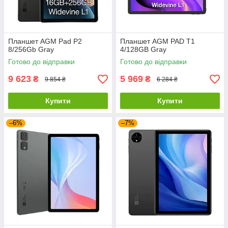
Планшет AGM Pad P2
Планшет AGM PAD T1
8/256Gb Gray
4/128GB Gray
Готово до відправки
Готово до відправки
9 623
5 969
₴
₴
9 854 ₴
6 284 ₴
Купити
Купити
–6%
–7%