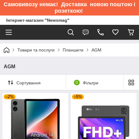
Самовивозу немає
! Доставка новою поштою і
розеткою!
Інтернет-магазин "Newsmag"
Товари та послуги
Планшети
AGM
AGM
Сортування
0
Фільтри
–2%
–5%