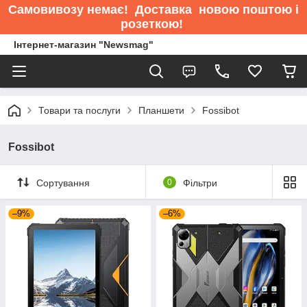
Самовивозу немає
! Доставка новою поштою і
розеткою!
Інтернет-магазин "Newsmag"
Товари та послуги
Планшети
Fossibot
Fossibot
Сортування
0
Фільтри
–9%
–6%