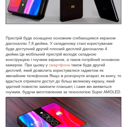
Пристрій буде оснащено основним сгибающимся екраном
діагоналлю 7,8 дюйма. У складеному стані користувачам
буде доступний другий плоский дисплей діагоналлю 4
дюйми.Це мобільний пристрій володіє складною
конструкцією і гнучким екраном, а також потрійний основною
камерою. При цьому у
смартфона
також буде другий
дисплей, який дозволить користуватися гаджетом як
звичайним телефоном.Якщо ж розгорнути апарат, як книгу, то
вдасться отримати доступ до більш великому екрану, який
здатний повністю замінити планшет, і саме він виявиться
гнучким, будучи виготовленим за технологією Super AMOLED.