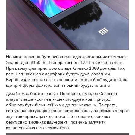
Новинка повинна бути оснащена однокристальних системою
Snapdragon 8150, 6 ГБ оперативної і 128 ГБ флеш-пам'яті.
При цьому ціна пристрою складе близько 1300 доларів. Так,
перші згинаються смартфони будуть дуже дорогими.
Виробникам ще належить пояснити потенційної аудиторії, за
що крім форм-фактора вони повинні будуть платити.
Дизайн має багато плюсів. По-перше, складений навпіл
апарат легше носити в кишені,по-друге нові пристрої
обіцяють бути більш стійкими до пошкоджень. По-третє,
вигнута конфігурація краще пристосована для розмов апарат
зручніше прикладати до щоки. По-четверте, новинка
безумовно викликає вау-ефект і повинна залучити
користувачів своєю незвичністю.