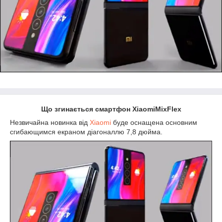
Що згинається смартфон XiaomiMixFlex
Незвичайна новинка від
Xiaomi
буде оснащена основним
сгибающимся екраном діагоналлю 7,8 дюйма.