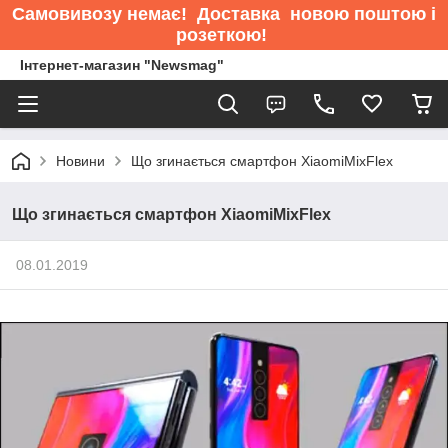
Самовивозу немає
! Доставка новою поштою і
розеткою!
Інтернет-магазин "Newsmag"
Новини
Що згинається смартфон XiaomiMixFlex
Що згинається смартфон XiaomiMixFlex
08.01.2019